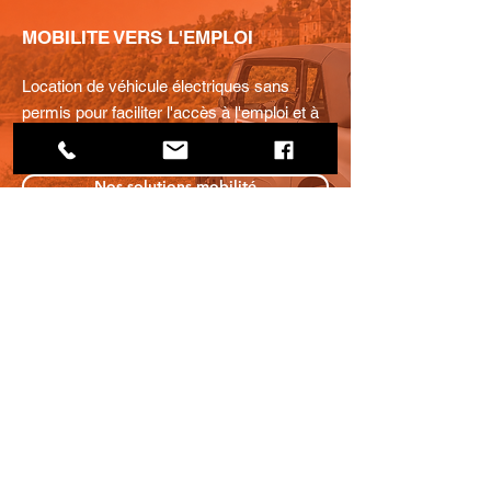
MOBILITE VERS L'EMPLOI
Location de véhicule électriques sans
permis pour faciliter l'accès à l'emploi et à
la formation.
Nos solutions mobilité
L'INSERTION HORS LES MURS