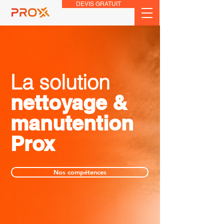
DEVIS GRATUIT
La solution
nettoyage &
manutention
Prox
Nos compétences