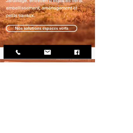
Jardinage, entretien d’espaces verts,
embellissement, aménagement et
petits travaux.
Nos solutions espaces verts
MOBILIER SOLIDAIRE
Créations uniques en bois de palette
démonté : mobilier, aménagements et
projets sur mesure.
Nos solutions mobilier solidaire